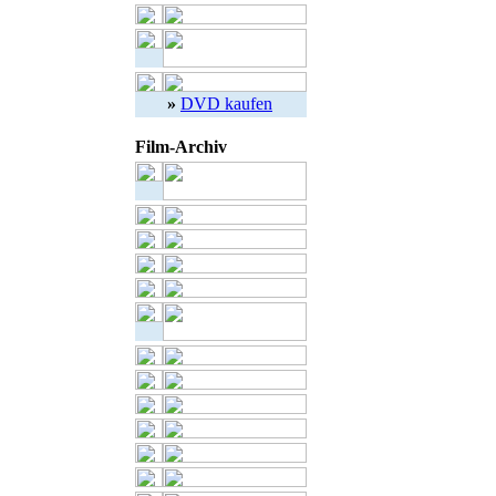
»
DVD kaufen
Film-Archiv