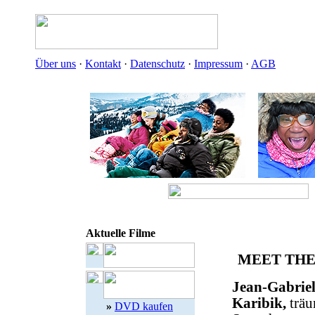
Über uns
·
Kontakt
·
Datenschutz
·
Impressum
·
AGB
Aktuelle Filme
MEET THE
Jean-Gabriel
Karibik,
träu
»
DVD kaufen