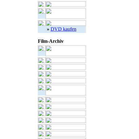
»
DVD kaufen
Film-Archiv