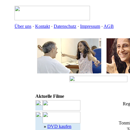
Über uns
·
Kontakt
·
Datenschutz
·
Impressum
·
AGB
Aktuelle Filme
Reg
Tonmi
»
DVD kaufen
T