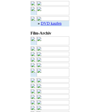
»
DVD kaufen
Film-Archiv