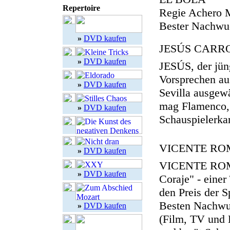
Repertoire
Regie Achero 
Bester Nachwuc
»
DVD kaufen
JESÚS CARR
»
DVD kaufen
JESÚS, der jün
Vorsprechen au
»
DVD kaufen
Sevilla ausgew
mag Flamenco, 
»
DVD kaufen
Schauspielerkar
VICENTE R
»
DVD kaufen
VICENTE ROMER
»
DVD kaufen
Coraje" - eine
den Preis der 
Besten Nachwuch
»
DVD kaufen
(Film, TV und 