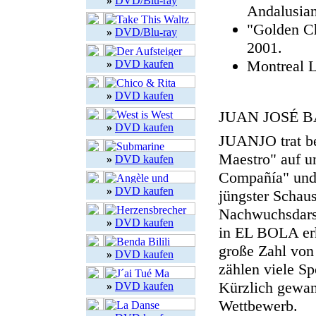
»
DVD/Blu-ray
Andalusia
"Golden Ch
»
DVD/Blu-ray
2001.
Montreal L
»
DVD kaufen
»
DVD kaufen
JUAN JOSÉ 
»
DVD kaufen
JUANJO trat ber
Maestro" auf u
»
DVD kaufen
Compañía" und 
»
DVD kaufen
jüngster Schaus
Nachwuchsdarst
»
DVD kaufen
in EL BOLA erh
große Zahl von
»
DVD kaufen
zählen viele Sp
Kürzlich gewan
»
DVD kaufen
Wettbewerb.