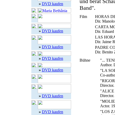
und berät Scha
»
DVD kaufen
Band".
Film
HORAS D
Dir. Manolo
CARTA M
»
DVD kaufen
Dir. Eduard
LAS HORA
Dir. Jaime R
»
DVD kaufen
PADRE C
Dir. Benito
»
DVD kaufen
Bühne
"... T
Author. D
»
DVD kaufen
"LA SO
Co-author
"RIGOR
Director.
"ALIC
Director.
»
DVD kaufen
"MOLIE
Actor. 1
"LOS Z
»
DVD kaufen