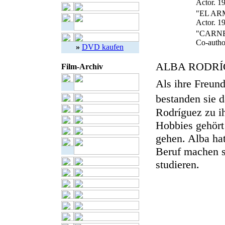
Actor. 1
"EL AR
Actor. 1
"CARN
Co-autho
»
DVD kaufen
ALBA RODRÍ
Film-Archiv
Als ihre Freun
bestanden sie 
Rodríguez zu i
Hobbies gehört
gehen. Alba hat
Beruf machen so
studieren.