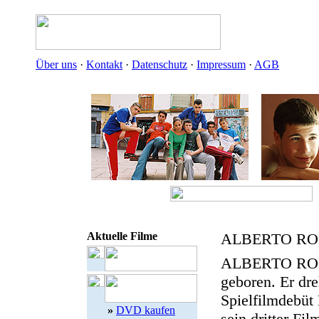
Über uns
·
Kontakt
·
Datenschutz
·
Impressum
·
AGB
Aktuelle Filme
ALBERTO RO
ALBERTO RODR
geboren. Er dr
Spielfilmdeb
»
DVD kaufen
sein dritter Fil