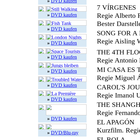
»
DVD kaufen
7 VÍRGENES
Regie Alberto 
»
DVD kaufen
Bester Darstell
»
DVD kaufen
SONG FOR A 
Regie Aisling 
»
DVD kaufen
THE 4TH FLO
»
DVD kaufen
Regie Antonio 
MI CASA ES 
»
DVD kaufen
Regie Miguel Á
»
DVD kaufen
CAROL'S JOU
Regie Imanol U
»
DVD kaufen
THE SHANGH
Regie Fernando
»
DVD kaufen
EL APAGÓN
Kurzfilm. Regi
»
DVD/Blu-ray
EL BOLA