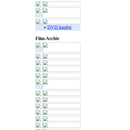
»
DVD kaufen
Film-Archiv