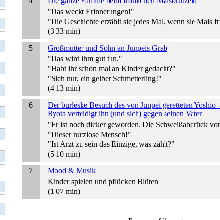
4
Die ganze Familie beim fröhlichen Maisbrutzeln
"Das weckt Erinnerungen!"
"Die Geschichte erzählt sie jedes Mal, wenn sie Mais fritt
(3:33 min)
5
Großmutter und Sohn an Junpeis Grab
"Das wird ihm gut tun."
"Habt ihr schon mal an Kinder gedacht?"
"Sieh nur, ein gelber Schmetterling!"
(4:13 min)
6
Der burleske Besuch des von Junpei geretteten Yoshio -
Ryota verteidigt ihn (und sich) gegen seinen Vater
"Er ist noch dicker geworden. Die Schweißabdrück vo
"Dieser nutzlose Mensch!"
"Ist Arzt zu sein das Einzige, was zählt?"
(5:10 min)
7
Mood & Musik
Kinder spielen und pflücken Blüten
(1:07 min)