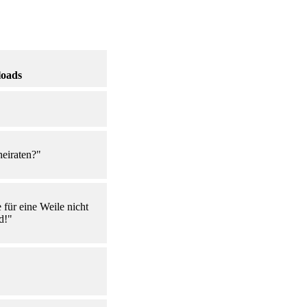
loads
heiraten?"
für eine Weile nicht
d!"