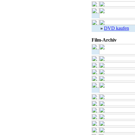
»
DVD kaufen
Film-Archiv