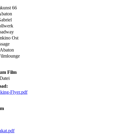
kunst 66
Abaton
abriel
ollwerk
roadway
mkino Ost
ssage
 Abaton
Filmlounge
zum Film
-Datei
oad:
lking-Flyer.pdf
lm
akat.pdf