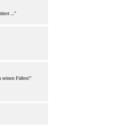
iert ..."
n seinen Füßen!"