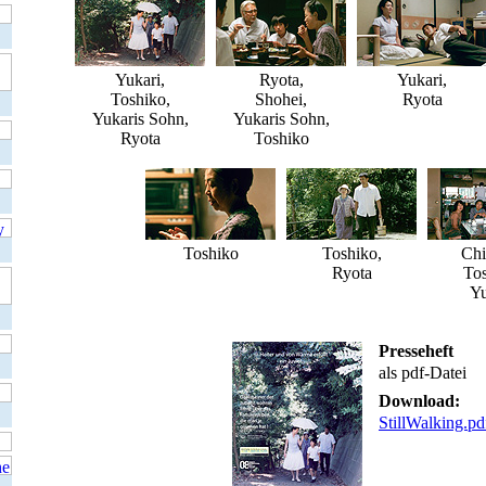
Yukari,
Ryota,
Yukari,
Toshiko,
Shohei,
Ryota
Yukaris Sohn,
Yukaris Sohn,
Ryota
Toshiko
Toshiko
Toshiko,
Chi
Ryota
Tos
Yu
Presseheft
als pdf-Datei
Download:
StillWalking.pd