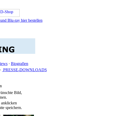
nd Blu-ray hier bestellen
views
·
Biografien
·
PRESSE-DOWNLOADS
en
wünschte Bild,
fnen.
 anklicken
tte speichern.