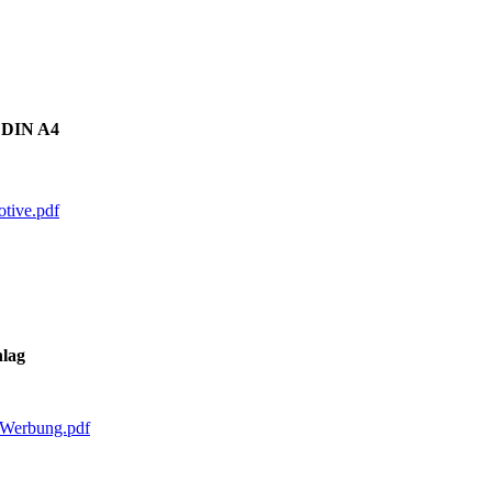
 DIN A4
otive.pdf
hlag
-Werbung.pdf