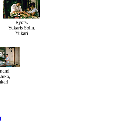
Ryota,
Yukaris Sohn,
Yukari
nami,
hiko,
kari
f