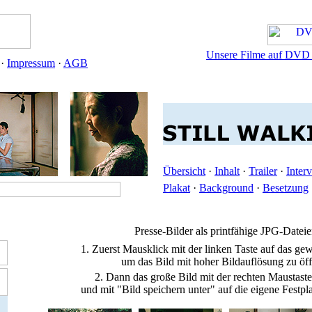
Unsere Filme auf DVD u
·
Impressum
·
AGB
Übersicht
·
Inhalt
·
Trailer
·
Inter
Plakat
·
Background
·
Besetzung
Presse-Bilder als printfähige JPG-Datei
1. Zuerst Mausklick mit der linken Taste auf das ge
um das Bild mit hoher Bildauflösung zu öf
2. Dann das große Bild mit der rechten Maustaste
und mit "Bild speichern unter" auf die eigene Festpla