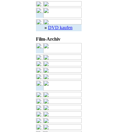
»
DVD kaufen
Film-Archiv