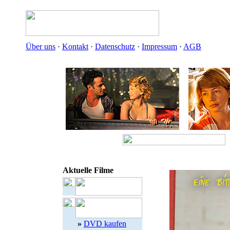
Über uns
·
Kontakt
·
Datenschutz
·
Impressum
·
AGB
Aktuelle Filme
»
DVD kaufen