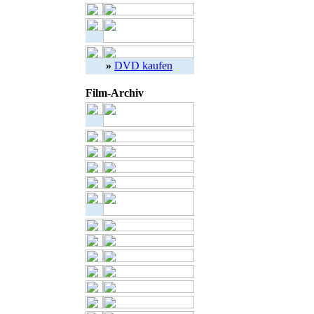
»
DVD kaufen
Film-Archiv