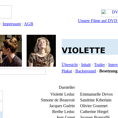
Unsere Filme auf DVD u
·
Impressum
·
AGB
Übersicht
·
Inhalt
·
Trailer
·
Inter
Plakat
·
Background
·
Besetzung
Darsteller
Violette Leduc
Emmanuelle Devos
Simone de Beauvoir
Sandrine Kiberlain
Jacques Guérin
Olivier Gourmet
Berthe Leduc
Catherine Hiegel
Jean Genet
Jacques Bonnaffé