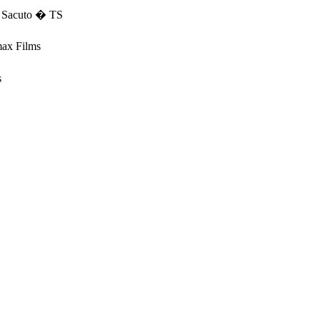
s Sacuto � TS
max Films
s