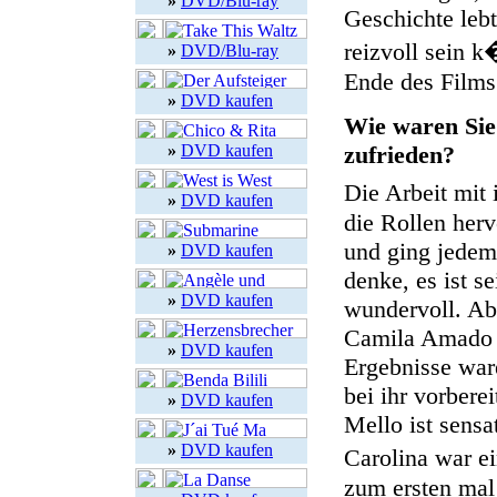
»
DVD/Blu-ray
Geschichte leb
reizvoll sein 
»
DVD/Blu-ray
Ende des Films 
»
DVD kaufen
Wie waren Sie
»
DVD kaufen
zufrieden?
Die Arbeit mit
»
DVD kaufen
die Rollen her
und ging jedem
»
DVD kaufen
denke, es ist se
»
DVD kaufen
wundervoll. Abe
Camila Amado s
»
DVD kaufen
Ergebnisse ware
bei ihr vorbere
»
DVD kaufen
Mello ist sensa
»
DVD kaufen
Carolina war e
zum ersten mal 