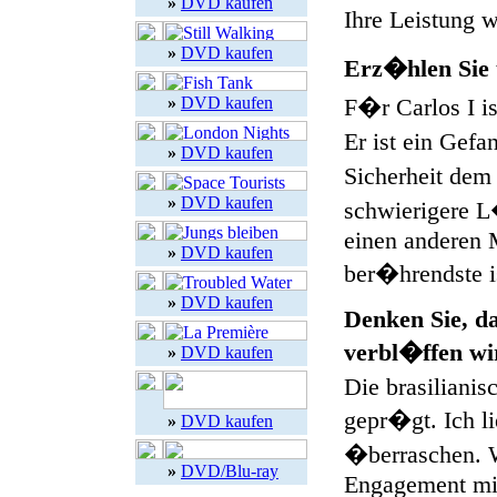
»
DVD kaufen
Ihre Leistung 
»
DVD kaufen
Erz�hlen Sie 
»
DVD kaufen
F�r Carlos I is
Er ist ein Gef
»
DVD kaufen
Sicherheit dem 
»
DVD kaufen
schwierigere L�
einen anderen 
»
DVD kaufen
ber�hrendste is
»
DVD kaufen
Denken Sie, d
verbl�ffen wi
»
DVD kaufen
Die brasiliani
gepr�gt. Ich li
»
DVD kaufen
�berraschen. 
»
DVD/Blu-ray
Engagement mit