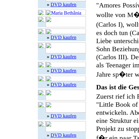
"Amores Possív
»
DVD kaufen
wollte von M�n
(Carlos I), wol
es doch tun (Ca
»
DVD kaufen
Liebe unterschi
Sohn Beziehung
(Carlos III). D
»
DVD kaufen
als Teenager im
»
DVD kaufen
Jahre sp�ter wi
»
DVD kaufen
Das ist die G
Zuerst rief ich
"Little Book of
entwickeln. Abe
»
DVD kaufen
eine Struktur e
Projekt zu stop
»
DVD kaufen
f�r ein paar T