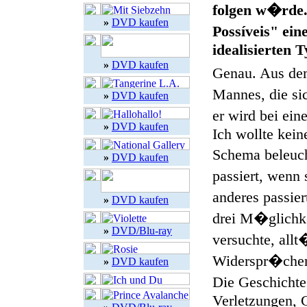
folgen w�rde.
»
DVD kaufen
Possíveis" ei
idealisierten 
»
DVD kaufen
Genau. Aus dem
Mannes, die si
»
DVD kaufen
er wird bei ei
»
DVD kaufen
Ich wollte kei
Schema beleuc
»
DVD kaufen
passiert, wen
anderes passier
»
DVD kaufen
drei M�glichke
»
DVD/Blu-ray
versuchte, allt
Widerspr�chen
»
DVD kaufen
Die Geschichte
Verletzungen, C