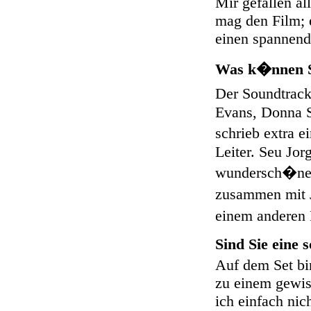
Mir gefallen al
mag den Film; e
einen spannen
Was k�nnen S
Der Soundtrack
Evans, Donna 
schrieb extra 
Leiter. Seu Jor
wundersch�nen
zusammen mit J
einem anderen
Sind Sie eine 
Auf dem Set bin
zu einem gewis
ich einfach nic