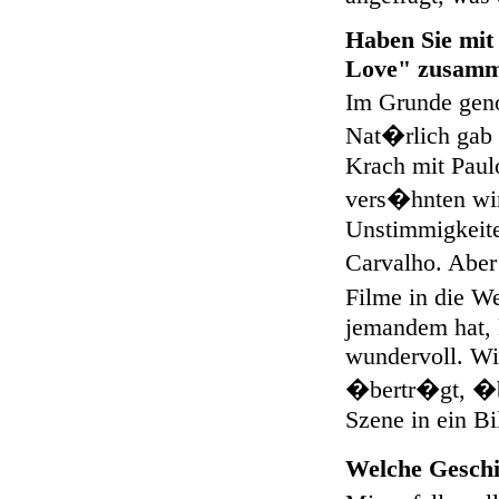
Haben Sie mit 
Love" zusamm
Im Grunde geno
Nat�rlich gab e
Krach mit Pau
vers�hnten wir
Unstimmigkeit
Carvalho. Abe
Filme in die W
jemandem hat, 
wundervoll. Wi
�bertr�gt, �be
Szene in ein Bi
Welche Geschi