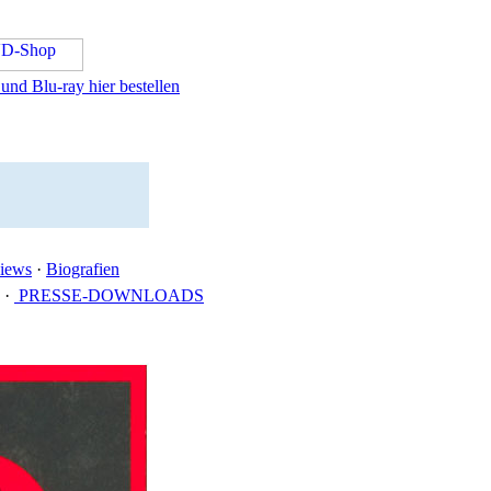
nd Blu-ray hier bestellen
views
·
Biografien
·
PRESSE-DOWNLOADS