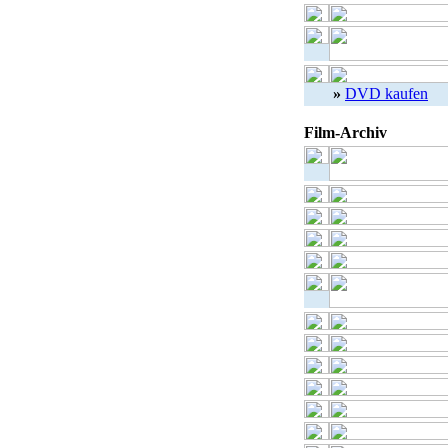
»
DVD kaufen
Film-Archiv