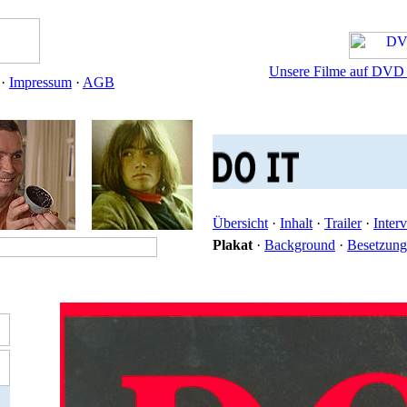
Unsere Filme auf DVD u
·
Impressum
·
AGB
Übersicht
·
Inhalt
·
Trailer
·
Inter
Plakat
·
Background
·
Besetzung