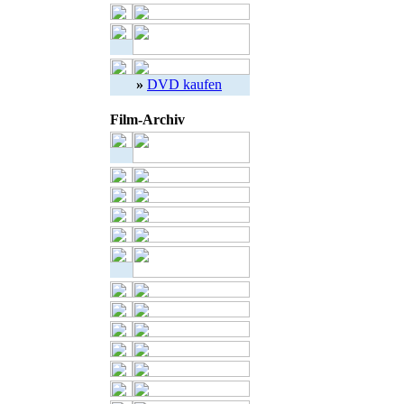
»
DVD kaufen
Film-Archiv