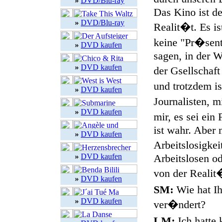
»
DVD/Blu-ray
Das Kino ist de
»
DVD/Blu-ray
Realit�t. Es i
keine "Pr�senta
»
DVD kaufen
sagen, in der W
»
DVD kaufen
der Gsellscha
und trotzdem is
»
DVD kaufen
Journalisten, 
»
DVD kaufen
mir, es sei ei
ist wahr. Aber 
»
DVD kaufen
Arbeitslosigke
»
DVD kaufen
Arbeitslosen od
von der Realit�
»
DVD kaufen
SM:
Wie hat Ih
»
DVD kaufen
ver�ndert?
LM:
Ich hatte 