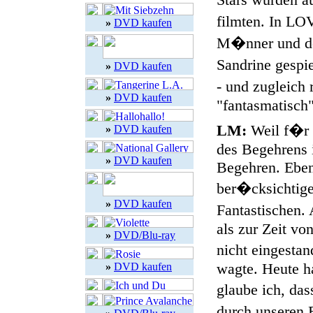
filmten. In LO
»
DVD kaufen
M�nner und der
Sandrine gespie
»
DVD kaufen
- und zugleic
»
DVD kaufen
"fantasmatisch"
LM:
Weil f�r 
»
DVD kaufen
des Begehrens i
»
DVD kaufen
Begehren. Eben
ber�cksichtige
»
DVD kaufen
Fantastischen.
als zur Zeit 
»
DVD/Blu-ray
nicht eingesta
wagte. Heute h
»
DVD kaufen
glaube ich, das
durch unseren B