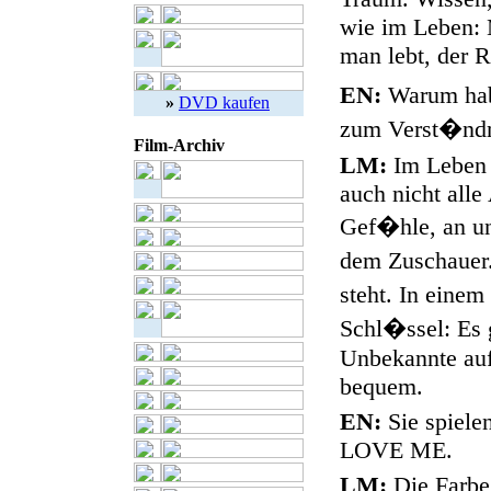
wie im Leben: 
man lebt, der Ri
EN:
Warum hab
»
DVD kaufen
zum Verst�ndn
Film-Archiv
LM:
Im Leben v
auch nicht alle
Gef�hle, an uns
dem Zuschauer.
steht. In einem
Schl�ssel: Es 
Unbekannte aufb
bequem.
EN:
Sie spiele
LOVE ME.
LM:
Die Farbe 