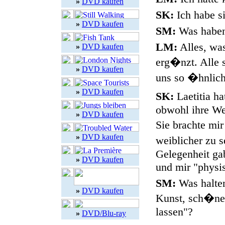
»
DVD kaufen
SK:
Ich habe si
»
DVD kaufen
SM:
Was haben 
LM:
Alles, wa
»
DVD kaufen
erg�nzt. Alle 
»
DVD kaufen
uns so �hnlich
»
DVD kaufen
SK:
Laetitia ha
obwohl ihre We
»
DVD kaufen
Sie brachte mir
»
DVD kaufen
weiblicher zu s
Gelegenheit gab
»
DVD kaufen
und mir "physi
SM:
Was halten
»
DVD kaufen
Kunst, sch�ne 
lassen"?
»
DVD/Blu-ray