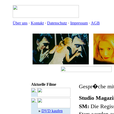
Über uns
·
Kontakt
·
Datenschutz
·
Impressum
·
AGB
Aktuelle Filme
Gespr�che mit 
Studio Magaz
SM:
Die Regiss
»
DVD kaufen
Stars wurden a