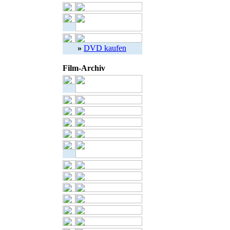
»
DVD kaufen
Film-Archiv