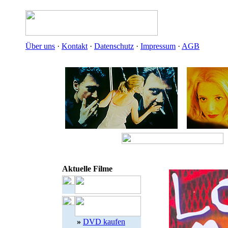
Über uns
·
Kontakt
·
Datenschutz
·
Impressum
·
AGB
Aktuelle Filme
»
DVD kaufen