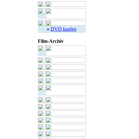
»
DVD kaufen
Film-Archiv