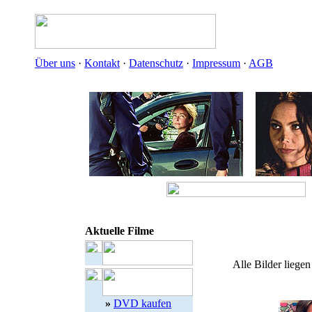
Über uns
·
Kontakt
·
Datenschutz
·
Impressum
·
AGB
Aktuelle Filme
Alle Bilder liegen
»
DVD kaufen