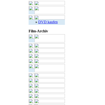
»
DVD kaufen
Film-Archiv