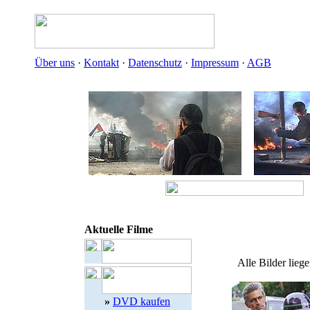
Über uns
·
Kontakt
·
Datenschutz
·
Impressum
·
AGB
Aktuelle Filme
Alle Bilder lieg
»
DVD kaufen