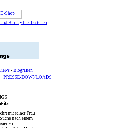
nd Blu-ray hier bestellen
rviews
·
Biografien
·
PRESSE-DOWNLOADS
NGS
akita
hrt mit seiner Frau
r Suche nach einem
isierten