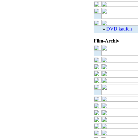
»
DVD kaufen
Film-Archiv