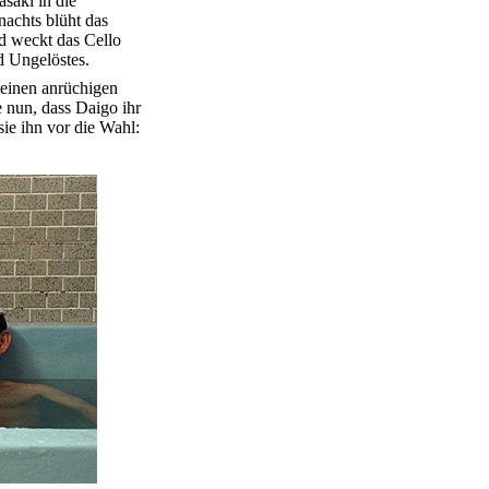
saki in die
nachts blüht das
nd weckt das Cello
d Ungelöstes.
einen anrüchigen
e nun, dass Daigo ihr
sie ihn vor die Wahl: