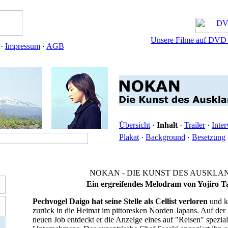
Unsere Filme auf DVD u
·
Impressum
·
AGB
Übersicht
·
Inhalt
·
Trailer
·
Inte
Plakat
·
Background
·
Besetzung
NOKAN - DIE KUNST DES AUSKLA
Ein ergreifendes Melodram von Yojiro T
Pechvogel Daigo hat seine Stelle als Cellist verloren
und ke
zurück in die Heimat im pittoresken Norden Japans. Auf de
neuen Job entdeckt er die Anzeige eines auf "Reisen" spezial