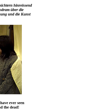
ichtern hinreissend
lodram
über die
hnung und die Kunst
have ever seen
d the dead!