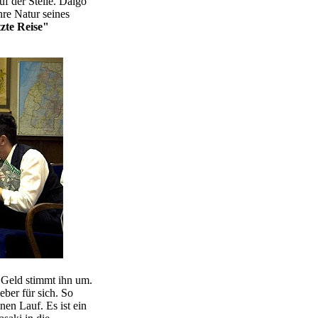
f der Stelle. Daigo
hre Natur seines
zte Reise"
 Geld stimmt ihn um.
eber für sich. So
en Lauf. Es ist ein