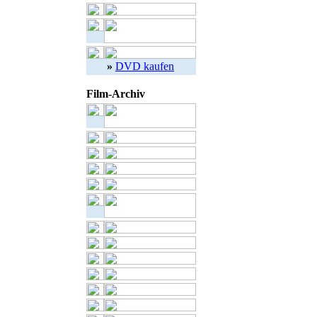
»
DVD kaufen
Film-Archiv