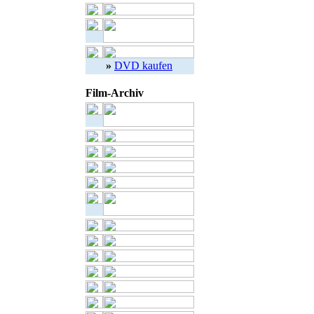
»
DVD kaufen
Film-Archiv