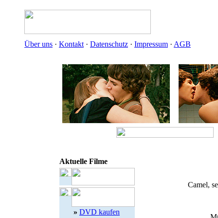
Über uns
·
Kontakt
·
Datenschutz
·
Impressum
·
AGB
Aktuelle Filme
Camel, se
»
DVD kaufen
Mu