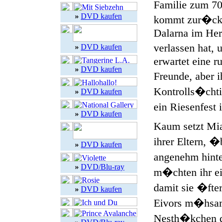
Familie zum 70.
»
DVD kaufen
kommt zur�ck i
Dalarna im Her
verlassen hat, 
»
DVD kaufen
erwartet eine r
»
DVD kaufen
Freunde, aber i
Kontrolls�cht
»
DVD kaufen
ein Riesenfest
»
DVD kaufen
Kaum setzt Mi
ihrer Eltern, �b
»
DVD kaufen
angenehm hinter
»
DVD/Blu-ray
m�chten ihr e
damit sie �fte
»
DVD kaufen
Eivors m�hsam 
Nesth�kchen de