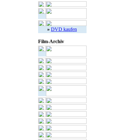
»
DVD kaufen
Film-Archiv