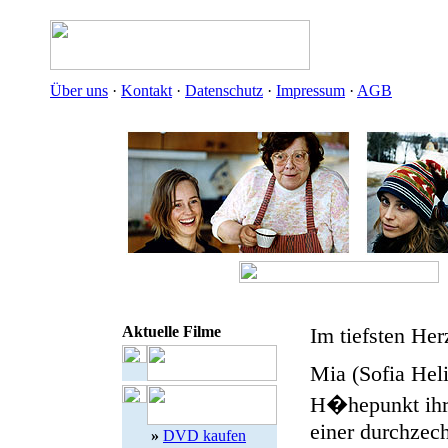
Über uns
·
Kontakt
·
Datenschutz
·
Impressum
·
AGB
Aktuelle Filme
Im tiefsten He
Mia (Sofia Hel
H�hepunkt ihre
einer durchzec
»
DVD kaufen