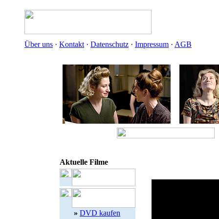
Über uns
·
Kontakt
·
Datenschutz
·
Impressum
·
AGB
Aktuelle Filme
»
DVD kaufen