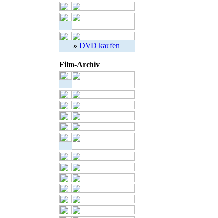
»
DVD kaufen
Film-Archiv