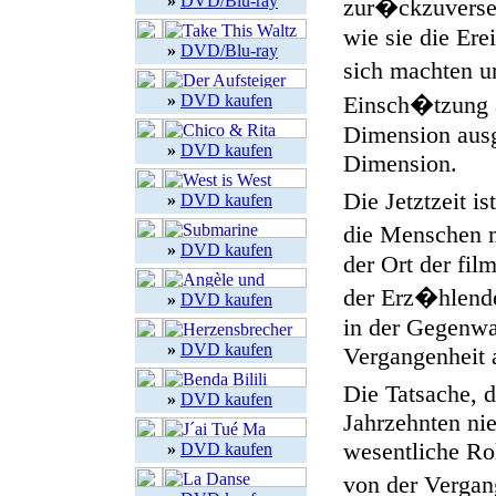
»
DVD/Blu-ray
zur�ckzuverset
wie sie die Ere
»
DVD/Blu-ray
sich machten u
»
DVD kaufen
Einsch�tzung a
Dimension ausge
»
DVD kaufen
Dimension.
Die Jetztzeit i
»
DVD kaufen
die Menschen m
»
DVD kaufen
der Ort der fi
der Erz�hlende
»
DVD kaufen
in der Gegenwar
»
DVD kaufen
Vergangenheit 
Die Tatsache, d
»
DVD kaufen
Jahrzehnten nie
wesentliche Rol
»
DVD kaufen
von der Vergan