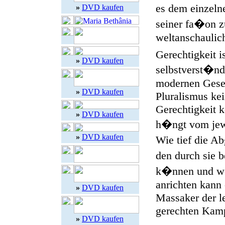
es dem einzeln
»
DVD kaufen
seiner fa�on z
weltanschaulic
Gerechtigkeit i
»
DVD kaufen
selbstverst�ndl
modernen Gesel
»
DVD kaufen
Pluralismus kei
Gerechtigkeit k
»
DVD kaufen
h�ngt vom jewe
»
DVD kaufen
Wie tief die 
den durch sie 
k�nnen und we
anrichten kann 
»
DVD kaufen
Massaker der l
gerechten Kam
»
DVD kaufen