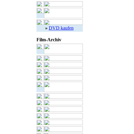
»
DVD kaufen
Film-Archiv