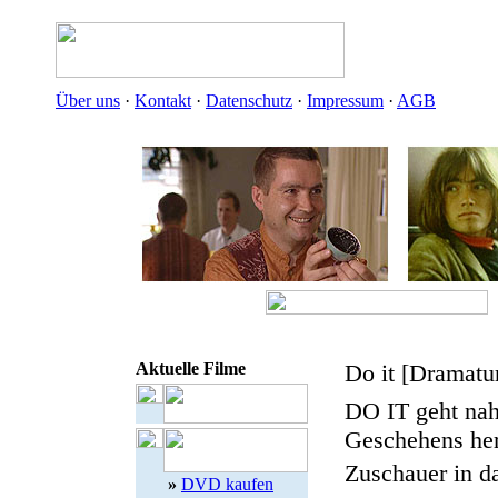
Über uns
·
Kontakt
·
Datenschutz
·
Impressum
·
AGB
Aktuelle Filme
Do it [Dramatu
DO IT geht nah
Geschehens her
Zuschauer in d
»
DVD kaufen