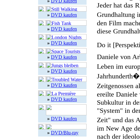
»
DVD kaufen
Jeder hat das R
Grundhaltung 
»
DVD kaufen
den Film machen
»
DVD kaufen
diese Grundhal
»
DVD kaufen
Do it [Perspekt
Daniele von Ar
»
DVD kaufen
Leben im euro
»
DVD kaufen
Jahrhunderth�l
Zeitgenossen a
»
DVD kaufen
ereilte Daniele
»
DVD kaufen
Subkultur in de
"System" in de
»
DVD kaufen
Zeit" und das 
im New Age der
»
DVD/Blu-ray
nach der ideolo