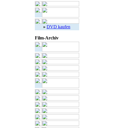
»
DVD kaufen
Film-Archiv